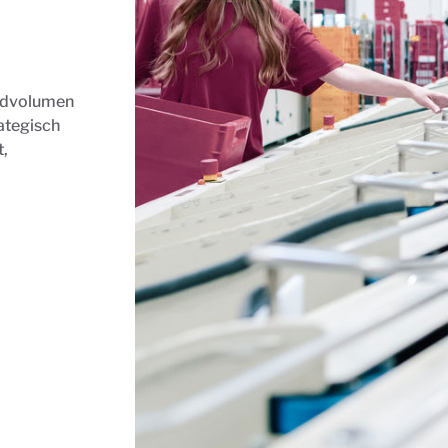
andvolumen
rategisch
t,