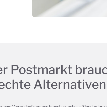
r Postmarkt brau
echte Alternativen
hohem Versandaufkommen brauchen mehr als Standardproze